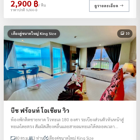
2,900 ฿
/ คืน
ดูรายละเอียด
ราคาปกติ
5,500 ฿
10
เตียงคู่ขนาดใหญ่ King Size
บีช ฟร้อนท์ โอเชียน วิว
ห้องพักติดชายหาด วิวทะเล 180 องศา ระเบียงส่วนตัวหันหน้าสู่
ทะเลโดยตรง สัมผัสเสียงคลื่นและสายลมทะเลได้ตลอดเวลา
ประสบการณ์พักผ่อน Beachfront ที่แท้จริง
40 ตร.ม.
3 ท่าน
เตียงคู่ขนาดใหญ่ King Size