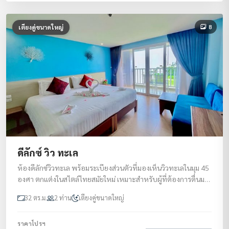
8
เตียงคู่ขนาดใหญ่
ดีลักซ์ วิว ทะเล
ห้องดีลักซ์วิวทะเล พร้อมระเบียงส่วนตัวที่มองเห็นวิวทะเลในมุม 45
องศา ตกแต่งในสไตล์ไทยสมัยใหม่ เหมาะสำหรับผู้ที่ต้องการตื่นมา
พบกับวิวทะเลสดใสทุกเช้า
32 ตร.ม.
2 ท่าน
เตียงคู่ขนาดใหญ่
ราคาโปรฯ