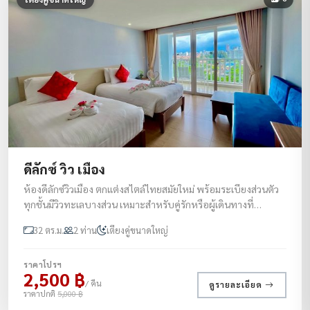
ดีลักซ์ วิว เมือง
ห้องดีลักซ์วิวเมือง ตกแต่งสไตล์ไทยสมัยใหม่ พร้อมระเบียงส่วนตัว
ทุกชั้นมีวิวทะเลบางส่วน เหมาะสำหรับคู่รักหรือผู้เดินทางที่
ต้องการความสงบและเป็นส่วนตัว ราคาเริ่มต้นที่ดีที่สุดสำหรับการ
32 ตร.ม.
2 ท่าน
เตียงคู่ขนาดใหญ่
เข้าพักที่ทรายสวรรค์
ราคาโปรฯ
2,500 ฿
/ คืน
ดูรายละเอียด
ราคาปกติ
5,000 ฿