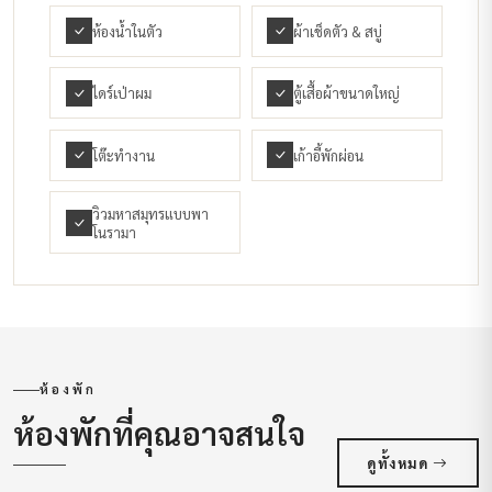
ห้องน้ำในตัว
ผ้าเช็ดตัว & สบู่
ไดร์เป่าผม
ตู้เสื้อผ้าขนาดใหญ่
โต๊ะทำงาน
เก้าอี้พักผ่อน
วิวมหาสมุทรแบบพา
โนรามา
ห้องพัก
ห้องพักที่คุณอาจสนใจ
ดูทั้งหมด